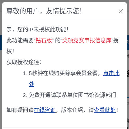
欢迎您！
IP:216.73.216.62
尊敬的用户，友情提示您！
公众版
亲，您的IP未授权此功能！
查看说明
此功能需要“
钻石版
” 的“
奖项竞赛申报信息库
”授
首页
科研项目库
项目指南库
奖项竞
权！
您的位置：
首页
>
奖项申报
> 关于推荐第二十一届中国药学会科学技
获取授权途径：
关于推荐第二十一届中国药学
5秒钟在线购买尊享会员套餐，
点击此
处
发布机构：
中国药学会
免费开通请联系单位图书馆资源部门
资助来源：
关于推荐第二十一届中国药学会科学技术奖候选
如有疑问请
在线咨询
，版本介绍，请
查看此处
！
各专业委员会，各省、自治区、直辖市、计划单