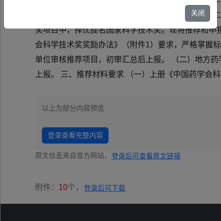
领域的科学技术奖，每年评选一次，2006年至20
关闭
术奖候选项目，奖励最高名额分别为：一等奖3名、二等奖
奖项目中，择优提名国家科学技术奖。现将推荐和申报
会科学技术奖奖励办法》（附件1）要求，严格掌握标
单位审核推荐项目，初审汇总后上报。 （二）地方
上报。 三、推荐材料要求 （一）上册《中国药学会科
以上为部分内容预览
登录查看完整内容
原文信息来自官方网站，
登录后可查看原文链接
附件：
10
个，
登录后可下载