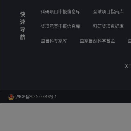
科研项目申报信息库
全球项目指南库
快
速
奖项竞赛申报信息库
科研奖项数据库
导
航
国自科专家库
国家自然科学基金
关
沪ICP备2024099018号-1