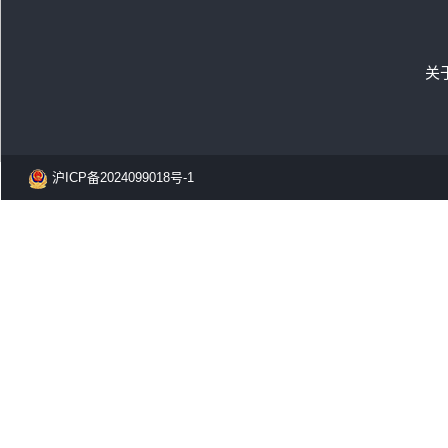
关
沪ICP备2024099018号-1