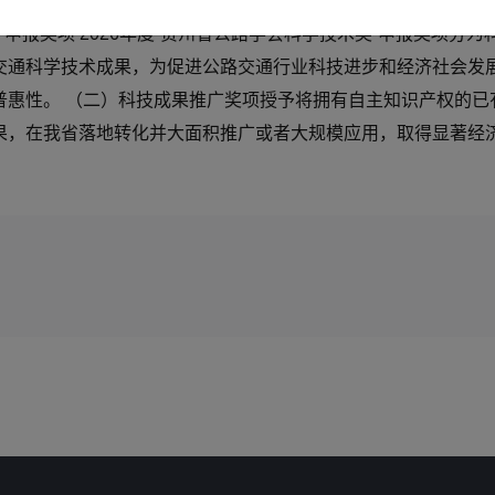
个人，根据《贵州省公路学会科学技术奖奖励办法（2024年修订
、申报奖项 2026年度“贵州省公路学会科学技术奖”申报奖项分
交通科学技术成果，为促进公路交通行业科技进步和经济社会发
普惠性。 （二）科技成果推广奖项授予将拥有自主知识产权的已
果，在我省落地转化并大面积推广或者大规模应用，取得显著经