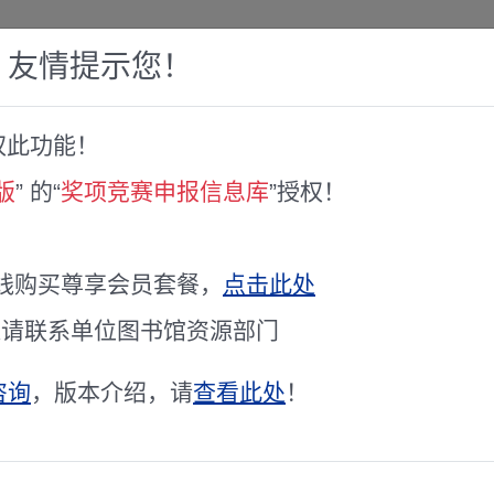
，友情提示您！
权此功能！
赛库
人才专家库
全球文献服务
科研工具
版
” 的“
奖项竞赛申报信息库
”授权！
学技术奖”的通知
公路学会科学技术奖”的通知
线购买尊享会员套餐，
点击此处
通请联系单位图书馆资源部门
咨询
，版本介绍，请
查看此处
！
业从事科学研究、技术创新与开发等科技工作者的积极性和创造性