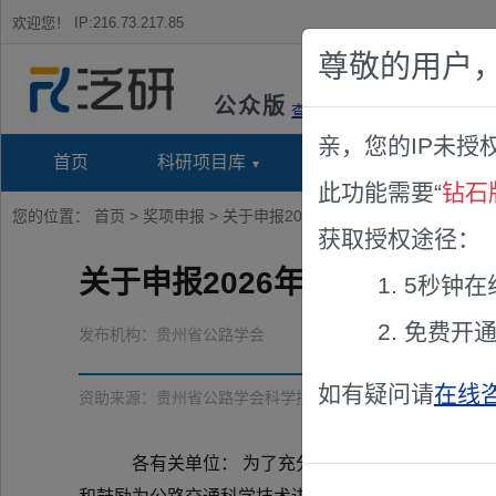
欢迎您！
IP:216.73.217.85
尊敬的用户
公众版
查看说明
亲，您的IP未授
首页
科研项目库
项目指南库
奖项竞
此功能需要“
钻石
您的位置：
首页
>
奖项申报
> 关于申报2026年度“贵州省公路学会科
获取授权途径：
关于申报2026年度“贵州省
5秒钟在
免费开
发布机构：
贵州省公路学会
如有疑问请
在线
资助来源：
贵州省公路学会科学技术奖
各有关单位： 为了充分调动我省公路交通行