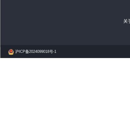
关
沪ICP备2024099018号-1