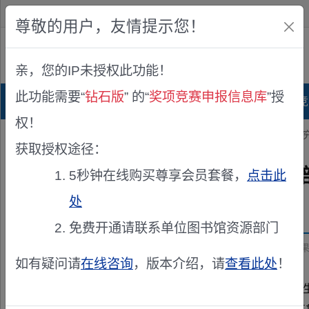
欢迎您！
IP:216.73.217.129
尊敬的用户，友情提示您！
公众版
亲，您的IP未授权此功能！
查看说明
此功能需要“
钻石版
” 的“
奖项竞赛申报信息库
”授
首页
科研项目库
项目指南库
奖项竞
权！
您的位置：
首页
>
奖项申报
> 教育部办公厅关于第十届教育部科学研
获取授权途径：
教育部办公厅关于第十届教育
5秒钟在线购买尊享会员套餐，
点击此
处
发布机构：
教育部办公厅
免费开通请联系单位图书馆资源部门
资助来源：
教育部办公厅关于第十届教育部科学研究优秀成果
如有疑问请
在线咨询
，版本介绍，请
查看此处
！
各省、自治区、直辖市教育厅（教委），新疆