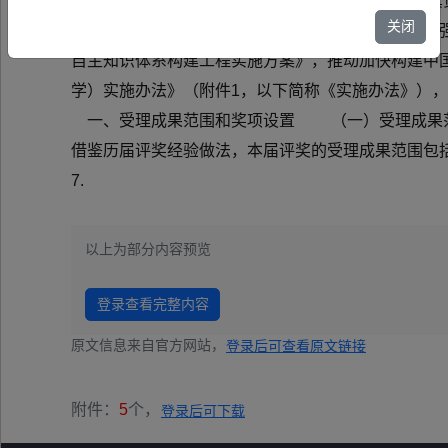
校、部省合建各高等学校，各直属单位： 为认真贯
关闭
会科学的重要论述，落实全国教育大会精神和《教育强
自主知识体系构建工程实施方案》，推动加快构建中
学）实施办法》（附件1，以下简称《实施办法》）
一、受理成果范围和奖项设置 （一）受理成果范
借鉴历届评奖经验做法，本届评奖的受理成果范围包括：
7.
以上为部分内容预览
登录查看完整内容
原文信息来自官方网站，
登录后可查看原文链接
附件：
5
个，
登录后可下载