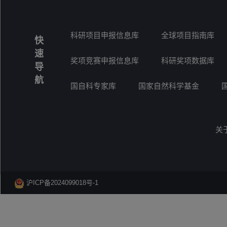
科研项目申报信息库
全球项目指南库
快
速
奖项竞赛申报信息库
科研奖项数据库
导
航
国自科专家库
国家自然科学基金
关
沪ICP备2024099018号-1