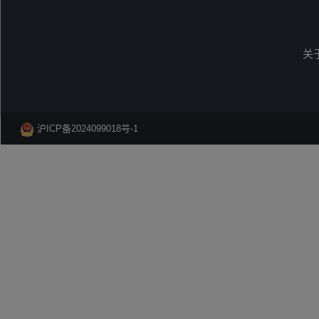
关
沪ICP备2024099018号-1