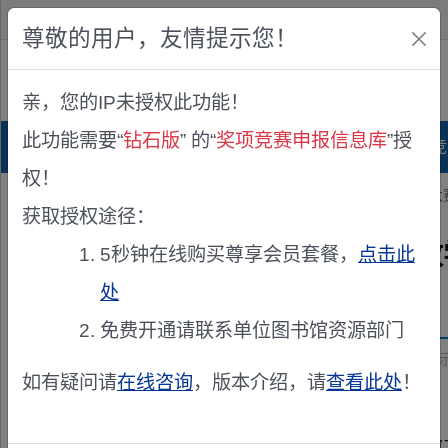
欢迎您！
IP:216.73.217.169
尊敬的用户，友情提示您！
公众版
亲，您的IP未授权此功能！
查看说明
此功能需要“
钻石版
” 的“
奖项竞赛申报信息库
”授
首页
科研项目库
项目指南库
奖项竞
权！
您的位置：
首页
>
竞赛公示
> 中国电子学会2026电子信息教学成果
获取授权途径：
中国电子学会2026电子信息
5秒钟在线购买尊享会员套餐，
点击此
处
发布机构：
中国电子学会
免费开通请联系单位图书馆资源部门
资助来源：
中国电子学会2026电子信息教学成果大赛结果公
如有疑问请
在线咨询
，版本介绍，请
查看此处
！
中国电子学会2026电子信息教学成果大赛评