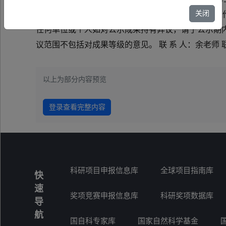
关闭
奖65项。为确保获奖成果的创新性、先进性及评审工作
任何单位或个人如对公示成果持有异议，请于公示期
议范围不包括对成果等级的意见。 联 系 人：余老师 联系电话
以上为部分内容预览
登录查看完整内容
科研项目申报信息库
全球项目指南库
快
速
奖项竞赛申报信息库
科研奖项数据库
导
航
国自科专家库
国家自然科学基金