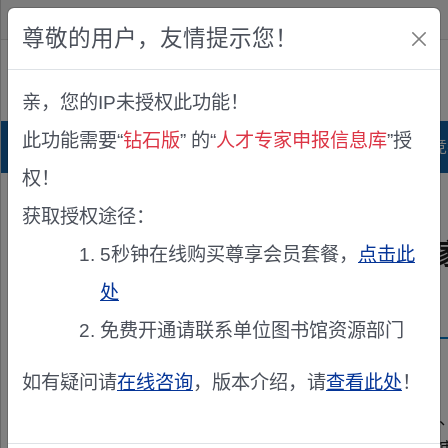
欢迎您！
IP:216.73.217.172
尊敬的用户，友情提示您！
公众版
亲，您的IP未授权此功能！
查看说明
此功能需要“
钻石版
” 的“
人才专家申报信息库
”授
首页
科研项目库
项目指南库
奖项竞
权！
您的位置：
首页
>
专家申报
> 关于征集通辽市科技专家库专家的通知
获取授权途径：
关于征集通辽市科技专家库专
5秒钟在线购买尊享会员套餐，
点击此
处
发布机构：
通辽市科学技术局
免费开通请联系单位图书馆资源部门
资助来源：
通辽市科技专家库
如有疑问请
在线咨询
，版本介绍，请
查看此处
！
各旗县（市、区）科技管理部门，各有关高校