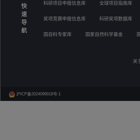
科研项目申报信息库
全球项目指南库
快
速
奖项竞赛申报信息库
科研奖项数据库
导
航
国自科专家库
国家自然科学基金
关
沪ICP备2024099018号-1