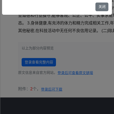
水平智库,更好的服务漯河科技创新高地建设,现公开征
关闭
科)、机械、生物医药、农业、化工、材料、电气自动化
业道德和行业操守,能够客观、公正、公平、实事求是
态。 3.身体健康,有充沛的体力和精力完成相关工作,
其他秘密,在科技活动中无任何不良信用记录。 (二)除具
以上为部分内容预览
登录查看完整内容
原文信息来自官方网站，
登录后可查看原文链接
附件：
2
个，
登录后可下载