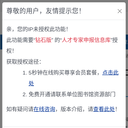
欢迎您！
IP:216.73.216.179
尊敬的用户，友情提示您！
公众版
亲，您的IP未授权此功能！
查看说明
此功能需要“
钻石版
” 的“
人才专家申报信息库
”授
首页
科研项目库
项目指南库
奖项竞
权！
您的位置：
首页
>
专家申报
> 关于征集漯河市科技专家（第二批）的
获取授权途径：
关于征集漯河市科技专家（第
5秒钟在线购买尊享会员套餐，
点击此
处
发布机构：
漯河市科学技术局
免费开通请联系单位图书馆资源部门
资助来源：
漯河市科技专家（第二批）
如有疑问请
在线咨询
，版本介绍，请
查看此处
！
各县区科技管理部门,各有关单位: 根据漯河