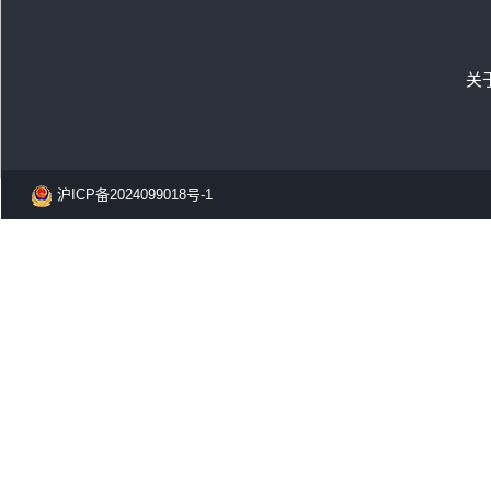
关
沪ICP备2024099018号-1