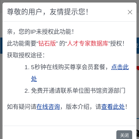
欢迎您！
IP:216.73.216.251
尊敬的用户，友情提示您！
公众版
亲，您的IP未授权此功能！
查看说明
此功能需要“
钻石版
” 的“
人才专家数据库
”授权！
首页
科研项目库
项目指南库
奖项竞
获取授权途径：
5秒钟在线购买尊享会员套餐，
点击此
处
免费开通请联系单位图书馆资源部门
如有疑问请
在线咨询
，版本介绍，请
查看此处
！
兹聘请《2021
关闭