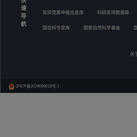
快
速
奖项竞赛申报信息库
科研奖项数据库
导
航
国自科专家库
国家自然科学基金
关
沪ICP备2024099018号-1