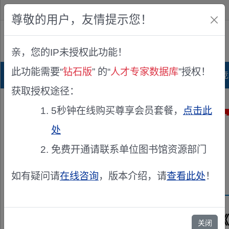
欢迎您！
IP:216.73.216.249
尊敬的用户，友情提示您！
公众版
亲，您的IP未授权此功能！
查看说明
此功能需要“
钻石版
” 的“
人才专家数据库
”授权！
首页
科研项目库
项目指南库
奖项竞
获取授权途径：
5秒钟在线购买尊享会员套餐，
点击此
处
免费开通请联系单位图书馆资源部门
如有疑问请
在线咨询
，版本介绍，请
查看此处
！
兹聘请《
关闭