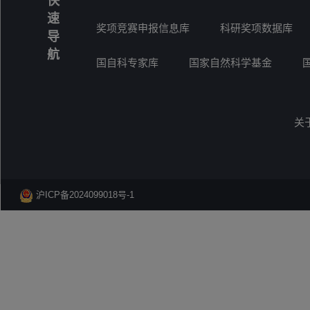
快
速
奖项竞赛申报信息库
科研奖项数据库
导
航
国自科专家库
国家自然科学基金
关
沪ICP备2024099018号-1