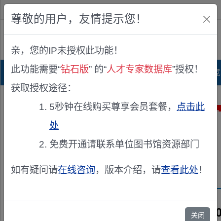
欢迎您！
IP:216.73.217.0
尊敬的用户，友情提示您！
公众版
亲，您的IP未授权此功能！
查看说明
此功能需要“
钻石版
” 的“
人才专家数据库
”授权！
首页
科研项目库
项目指南库
奖项竞
获取授权途径：
5秒钟在线购买尊享会员套餐，
点击此
处
免费开通请联系单位图书馆资源部门
如有疑问请
在线咨询
，版本介绍，请
查看此处
！
兹聘请《2
关闭