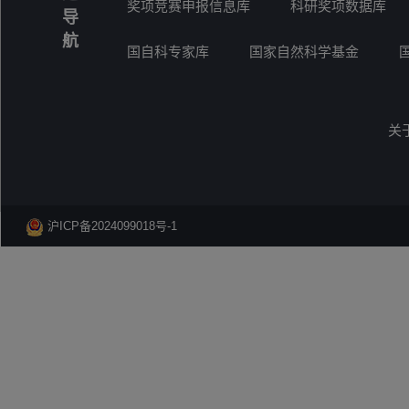
奖项竞赛申报信息库
科研奖项数据库
导
航
国自科专家库
国家自然科学基金
关
沪ICP备2024099018号-1