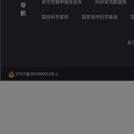
奖项竞赛申报信息库
科研奖项数据库
导
航
国自科专家库
国家自然科学基金
关
沪ICP备2024099018号-1