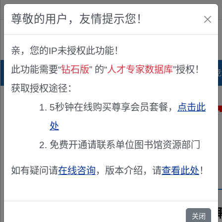
欢迎您！
IP:216.73.216.111
尊敬的用户，友情提示您！
公众版
亲，您的IP未授权此功能！
查看说明
此功能需要“
钻石版
” 的“
人才专家数据库
”授权！
首页
科研项目库
项目指南库
奖项竞
获取授权途径：
5秒钟在线购买尊享会员套餐，
点击此
处
免费开通请联系单位图书馆资源部门
如有疑问请
在线咨询
，版本介绍，请
查看此处
！
兹
关闭