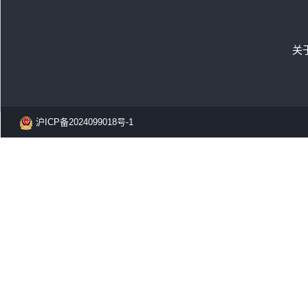
关
沪ICP备2024099018号-1