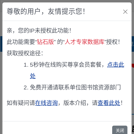
欢迎您！
IP:216.73.217.34
尊敬的用户，友情提示您！
公众版
亲，您的IP未授权此功能！
查看说明
此功能需要“
钻石版
” 的“
人才专家数据库
”授权！
首页
科研项目库
项目指南库
奖项竞
获取授权途径：
5秒钟在线购买尊享会员套餐，
点击此
处
免费开通请联系单位图书馆资源部门
如有疑问请
在线咨询
，版本介绍，请
查看此处
！
兹聘请《2026
关闭