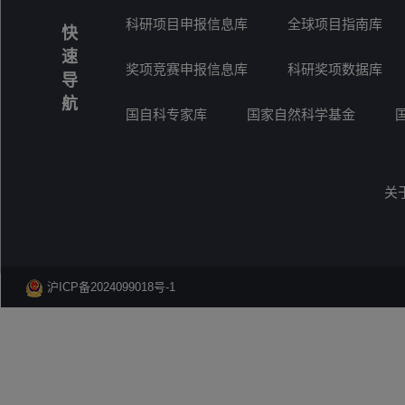
科研项目申报信息库
全球项目指南库
快
速
奖项竞赛申报信息库
科研奖项数据库
导
航
国自科专家库
国家自然科学基金
关
沪ICP备2024099018号-1