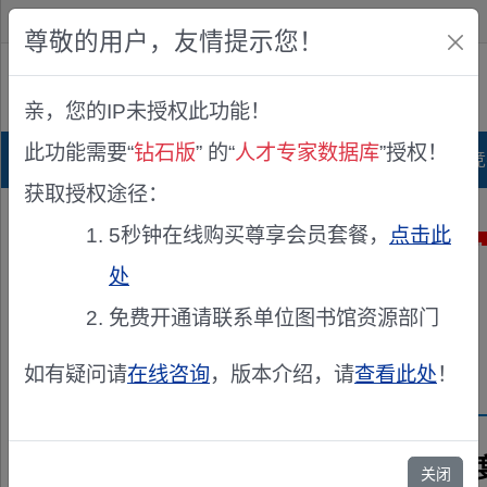
欢迎您！
IP:216.73.217.80
尊敬的用户，友情提示您！
公众版
亲，您的IP未授权此功能！
查看说明
此功能需要“
钻石版
” 的“
人才专家数据库
”授权！
首页
科研项目库
项目指南库
奖项竞
获取授权途径：
5秒钟在线购买尊享会员套餐，
点击此
处
免费开通请联系单位图书馆资源部门
如有疑问请
在线咨询
，版本介绍，请
查看此处
！
兹聘请《2022
关闭