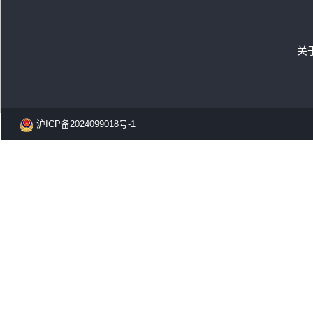
关
沪ICP备2024099018号-1