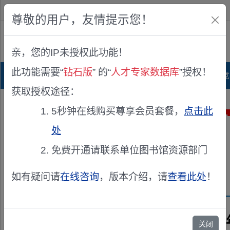
欢迎您！
IP:216.73.216.221
尊敬的用户，友情提示您！
公众版
亲，您的IP未授权此功能！
查看说明
此功能需要“
钻石版
” 的“
人才专家数据库
”授权！
首页
科研项目库
项目指南库
奖项竞
获取授权途径：
5秒钟在线购买尊享会员套餐，
点击此
处
免费开通请联系单位图书馆资源部门
如有疑问请
在线咨询
，版本介绍，请
查看此处
！
兹聘请《20
关闭