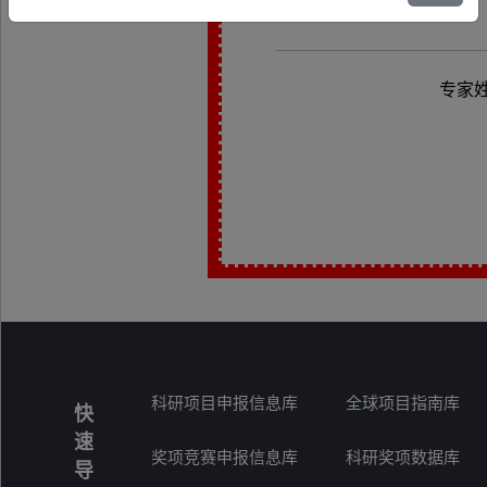
专家
科研项目申报信息库
全球项目指南库
快
速
奖项竞赛申报信息库
科研奖项数据库
导