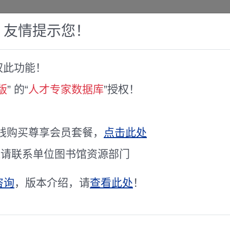
，友情提示您！
权此功能！
赛库
人才专家库
全球文献服务
科研工具
版
” 的“
人才专家数据库
”授权！
线购买尊享会员套餐，
点击此处
通请联系单位图书馆资源部门
专家聘书
咨询
，版本介绍，请
查看此处
！
年度上海市“科技创新行动计划” 技术标准