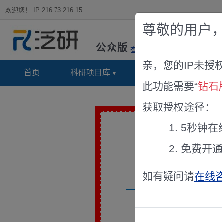
欢迎您！
IP:216.73.216.15
尊敬的用户
公众版
查看说明
亲，您的IP未授
首页
科研项目库
项目指南库
奖项竞
此功能需要“
钻石
获取授权途径：
5秒钟在
免费开
如有疑问请
在线
兹聘请《2022