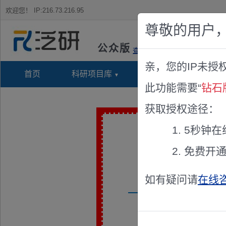
欢迎您！
IP:216.73.216.95
尊敬的用户
公众版
查看说明
亲，您的IP未授
首页
科研项目库
项目指南库
奖项竞
此功能需要“
钻石
获取授权途径：
5秒钟在
免费开
如有疑问请
在线
兹聘请