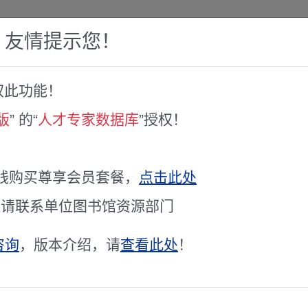
，友情提示您！
权此功能！
赛库
人才专家库
全球文献服务
科研工具
版
” 的“
人才专家数据库
”授权！
线购买尊享会员套餐，
点击此处
通请联系单位图书馆资源部门
专家聘书
咨询
，版本介绍，请
查看此处
！
《2021年度长沙市科技项目评审（评估）