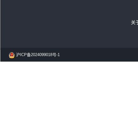
关
沪ICP备2024099018号-1