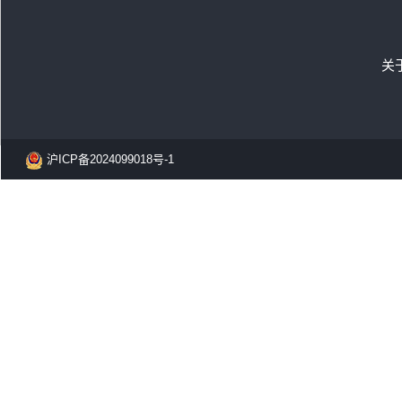
关
沪ICP备2024099018号-1