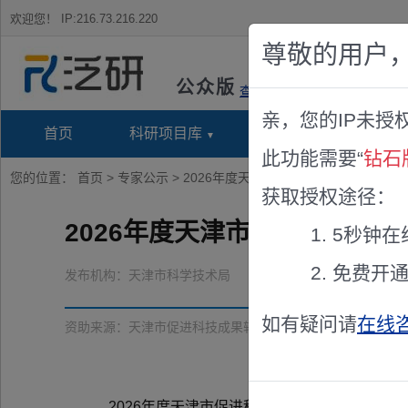
欢迎您！
IP:216.73.216.220
尊敬的用户
公众版
查看说明
亲，您的IP未授
首页
科研项目库
项目指南库
奖项竞
此功能需要“
钻石
您的位置：
首页
>
专家公示
> 2026年度天津市促进科技成果转移转
获取授权途径：
2026年度天津市促进科技成
5秒钟在
免费开
发布机构：
天津市科学技术局
如有疑问请
在线
资助来源：
天津市促进科技成果转移转化项目评审专家
2026年度天津市促进科技成果转移转化项目