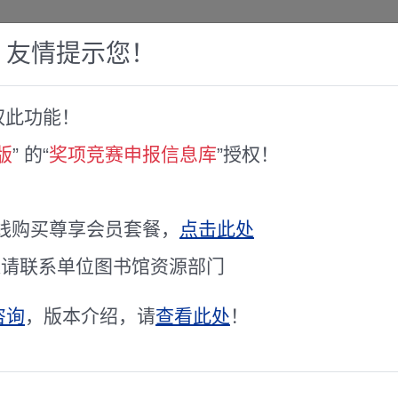
，友情提示您！
权此功能！
赛库
人才专家库
全球文献服务
科研工具
版
” 的“
奖项竞赛申报信息库
”授权！
化项目评审专家名单
果转移转化项目评审专家名单
线购买尊享会员套餐，
点击此处
通请联系单位图书馆资源部门
咨询
，版本介绍，请
查看此处
！
详细清单请查询站内相关数据库
评审专家名单