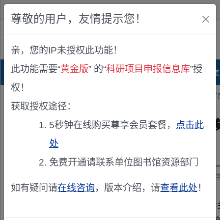
欢迎您！
IP:216.73.216.36
尊敬的用户，友情提示您！
公众版
亲，您的IP未授权此功能！
查看说明
此功能需要“
黄金版
” 的“
科研项目申报信息库
”授
首页
科研项目库
项目指南库
奖项竞
权！
您的位置：
首页
>
项目申报
> 中国科学院国际合作局关于征集2027
获取授权途径：
中国科学院国际合作局关于征集
5秒钟在线购买尊享会员套餐，
点击此
处
发布机构：
中国科学院
免费开通请联系单位图书馆资源部门
资助来源：
中国科学院国际合作局关于征集2027年度中国科
如有疑问请
在线咨询
，版本介绍，请
查看此处
！
院属各相关单位： 为深化我院与奥地利的合作关系，