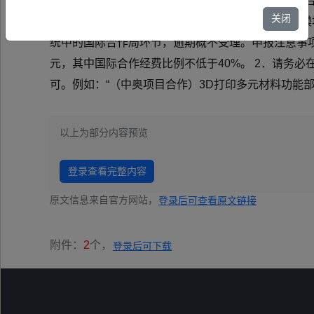
tion Agency，简称FFG）决定共同择优支持3
关闭
要求请见附件。 中方申请人须通过院ARP国际合作模块
统中的国际合作局环节，逾期概不受理。申报注意事项包括
元，其中国际合作经费比例不低于40%。 2．请务
可。例如：“（中奥项目合作）3D打印多元材料功能部件
以上为部分内容预览
登录查看完整内容
原文信息来自官方网站，
登录后可查看原文链接
附件：
2
个，
登录后可下载