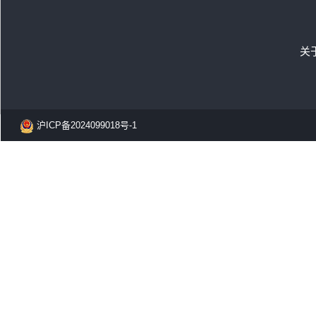
关
沪ICP备2024099018号-1