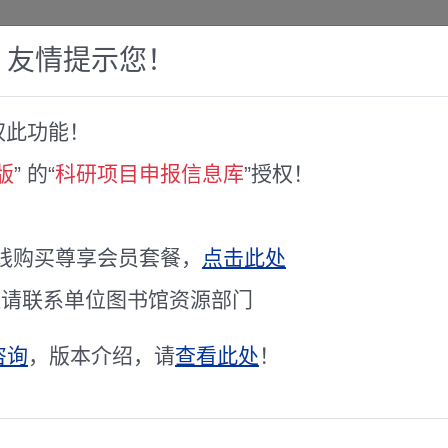
，友情提示您！
权此功能！
赛库
人才专家库
全球文献服务
科研工具
版
” 的“
科研项目申报信息库
”授权！
揭榜挂帅”科技计划项目申报时间的通知
26年“揭榜挂帅”科技计划项目申报
线购买尊享会员套餐，
点击此处
通请联系单位图书馆资源部门
咨询
，版本介绍，请
查看此处
！
”科技计划项目申报单位网上截止时间由2026年7月31日17:30