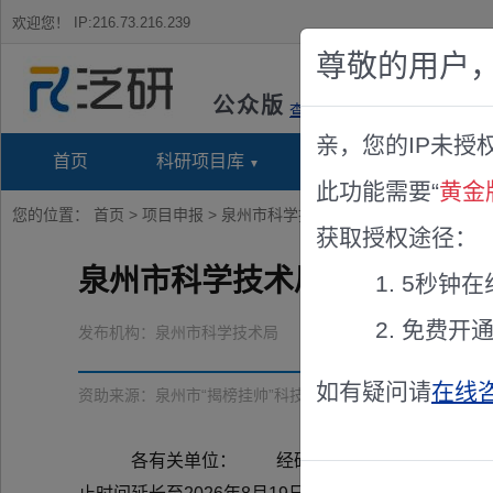
欢迎您！
IP:216.73.216.239
尊敬的用户
公众版
查看说明
亲，您的IP未授
首页
科研项目库
项目指南库
奖项竞
此功能需要“
黄金
您的位置：
首页
>
项目申报
> 泉州市科学技术局关于延长2026年“
获取授权途径：
泉州市科学技术局关于延长20
5秒钟在
免费开
发布机构：
泉州市科学技术局
如有疑问请
在线
资助来源：
泉州市“揭榜挂帅”科技计划项目
各有关单位： 经研究，决定将2026年“揭榜挂帅