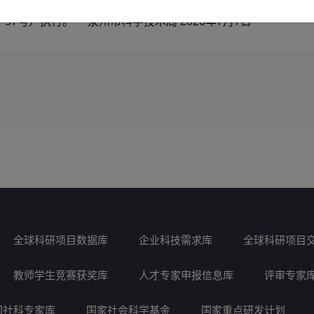
务科室受理截止时间（窗口受理时间）延长至：2026年8月26日1
〕57号）执行。 泉州市科学技术局 2026年7月7日
全球科研项目数据库
企业科技需求库
全球科研项目
教师学生竞赛获奖库
人才专家申报信息库
评审专家
国社科专家库
国家社会科学基金
国家重点研发计划