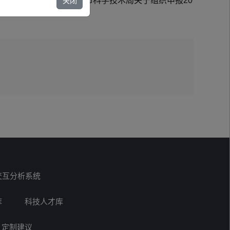
7:30。相关要求按照《泉州市科学技术局关于组织申报20
关闭
交互分析系统
库
科技人才库
定制建议