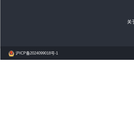
关
沪ICP备2024099018号-1