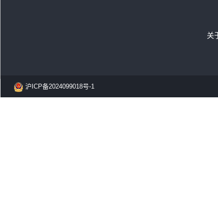
关
沪ICP备2024099018号-1