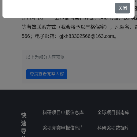
关闭
有关单位共有效推荐276项。经秘书处审核，现对申报
评审环节。 公示期内若有异议，请以书面方式向我
等有效联系方式（我会将予以严格保密），凡匿名、冒
566；电子邮箱：gj
以上为部分内容预览
登录查看完整内容
科研项目申报信息库
全球项目指南库
快
速
奖项竞赛申报信息库
科研奖项数据库
导