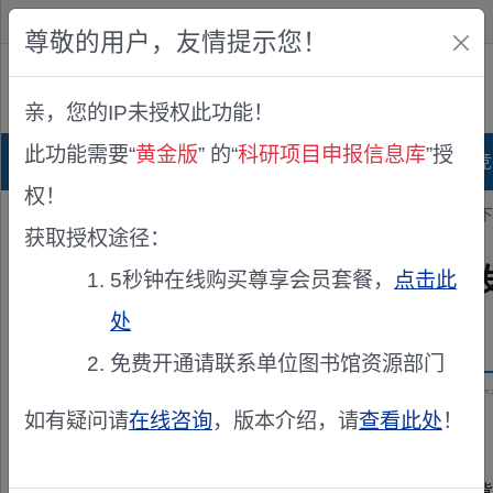
欢迎您！
IP:216.73.217.167
尊敬的用户，友情提示您！
公众版
亲，您的IP未授权此功能！
查看说明
此功能需要“
黄金版
” 的“
科研项目申报信息库
”授
首页
科研项目库
项目指南库
奖项竞
权！
您的位置：
首页
>
立项公示
> 关于2026年江苏高校“高质量发展背
获取授权途径：
关于2026年江苏高校“高质
5秒钟在线购买尊享会员套餐，
点击此
处
发布机构：
江苏省高等教育学会
免费开通请联系单位图书馆资源部门
资助来源：
江苏省高校“高质量发展背景下外语教学改革研究”
如有疑问请
在线咨询
，版本介绍，请
查看此处
！
根据《关于做好2026年江苏高校“高质量发展