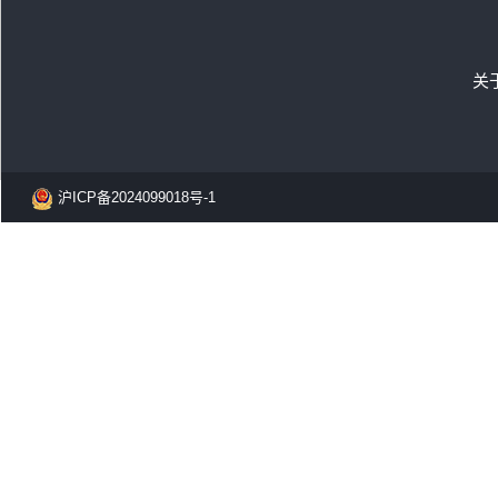
关
沪ICP备2024099018号-1