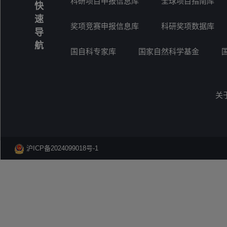
科研项目申报信息库
全球项目指南库
快
速
奖项竞赛申报信息库
科研奖项数据库
导
航
国自科专家库
国家自然科学基金
关
沪ICP备2024099018号-1