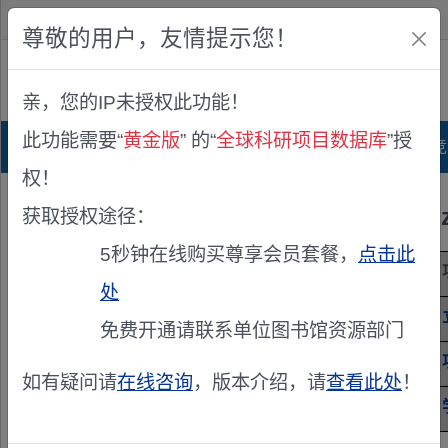
欢迎您！
IP:216.73.216.5
尊敬的用户，友情提示您！
公众版
亲，您的IP未授权此功能！
查看说明
此功能需要“
黄金版
” 的“
全球科研项目数据库
”授
首页
科研项目库
项目指南库
奖项竞
权！
Brückenschlag zw
获取授权途径：
5秒钟在线购买尊享会员套餐，
点击此
项目来源
德国科学基金(DFG)
处
项目编号
424228829
免费开通请联系单位图书馆资源部门
研究期限
未知 / 未知
如有疑问请
在线咨询
，版本介绍，请
查看此处
！
学科
未公开