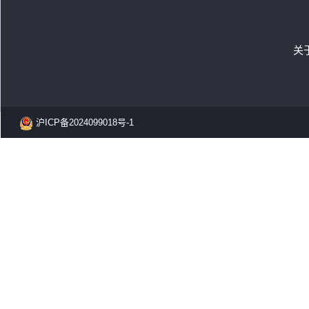
关
沪ICP备2024099018号-1