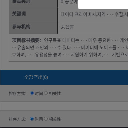
基金类别
이공분야기초연구사업-기본연구-
关键词
데이터 프라이버시,지역 · · · 수집
参与机构
未公开
项目标书摘要
：연구목표 데이터는 · · · 매우 중요한 · · · 개인정
· · 유출되면 개인의 · · · 수 있다. · · · 데이터에 노이즈를 · · 
호하며, · · · 유용성을 높여 · · · 지원하기 위하여, · · · 기반으로 한
全部产出(
0
)
排序方式：
时间
相关性
排序方式：
时间
相关性