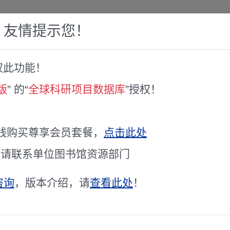
，友情提示您！
权此功能！
赛库
人才专家库
全球文献服务
科研工具
版
” 的“
全球科研项目数据库
”授权！
지역 차분 · · · IoT 데이터 · · · 건강 데이터 ·
线购买尊享会员套餐，
点击此处
项目主持人
김종욱
通请联系单位图书馆资源部门
立项时间
未公开
咨询
，版本介绍，请
查看此处
！
项目级别
国家级
学科代码
未公开