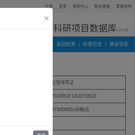
注册
登录
帮助中心
联系客服
套餐说明
全球科研项目数据库
2026版
资讯中心
返回检索
检索历史
基金导航
|
|
项目受资助机构
상명대학교
项目编号
2020R1F1A1072622
受资助金额
37500000.00韩元