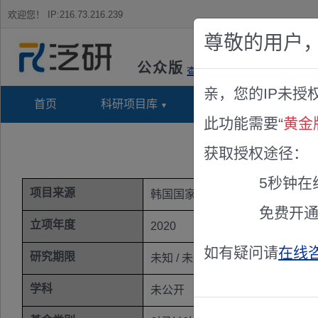
欢迎您！
IP:216.73.216.239
尊敬的用户
公众版
查看说明
亲，您的IP未授
首页
科研项目库
项目指南库
奖项竞
此功能需要“
黄金
获取授权途径：
5秒钟在
项目来源
韩国国家研究基金(NRF)
免费开
立项年度
2020
如有疑问请
在线
研究期限
未知 / 未知
学科
未公开