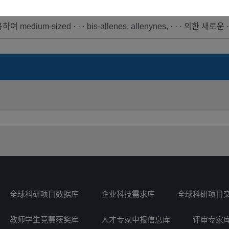
参与者
参与
未公开
edium-sized · · · bis-allenes, allenynes, · · · 의한 새로
全球科研项目数据库
企业科技需求库
全球科研项目
教师学生竞赛获奖库
人才专家申报信息库
评审专家