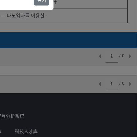
关闭
机构
未公开
운 · · · 나노입자를 이용한 ·
/
0
/
0
交互分析系统
库
科技人才库