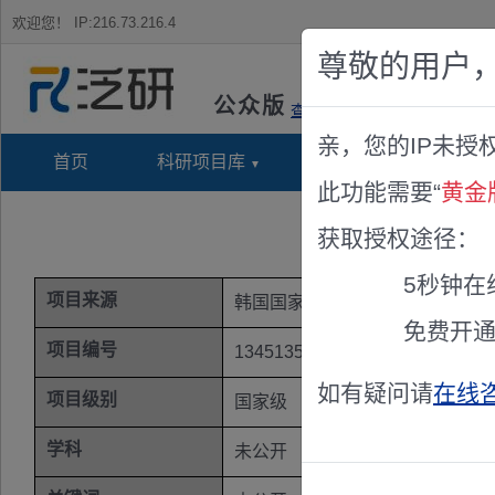
欢迎您！
IP:216.73.216.4
尊敬的用户
公众版
查看说明
亲，您的IP未授
首页
科研项目库
项目指南库
奖项竞
此功能需要“
黄金
获取授权途径：
5秒钟在
项目来源
韩国国家科技基金
免费开
项目编号
1345135362
如有疑问请
在线
项目级别
国家级
学科
未公开