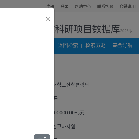
注册
登录
帮助中心
联系客服
套餐说明
全球科研项目数据库
2026版
资讯中心
返回检索
检索历史
基金导航
|
|
·
受资助机构
서울대학교산학협력단
时间
未公开
助金额
250000000.00韩元
类别
중견연구자지원