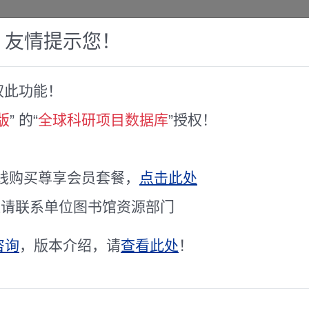
，友情提示您！
权此功能！
赛库
人才专家库
全球文献服务
科研工具
版
” 的“
全球科研项目数据库
”授权！
전이금속 화합물 · · · 사용하는 고리화반응에 · 
线购买尊享会员套餐，
点击此处
项目主持人
项目
정영근
通请联系单位图书馆资源部门
立项年度
立项
2010
咨询
，版本介绍，请
查看此处
！
研究期限
受资
未知 / 未知
学科代码
基金
未公开