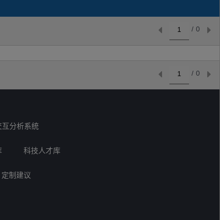
/
0
/
0
交互分析系统
库
科技人才库
定制建议