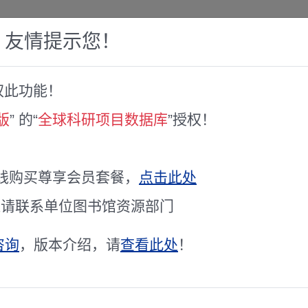
，友情提示您！
权此功能！
赛库
人才专家库
全球文献服务
科研工具
版
” 的“
全球科研项目数据库
”授权！
소상공인 마케팅 · · · 소셜 빅데이터 · · ·
线购买尊享会员套餐，
点击此处
项目主持人
김현규
通请联系单位图书馆资源部门
立项时间
未公开
咨询
，版本介绍，请
查看此处
！
研究期限
未知 / 未知
学科代码
未公开