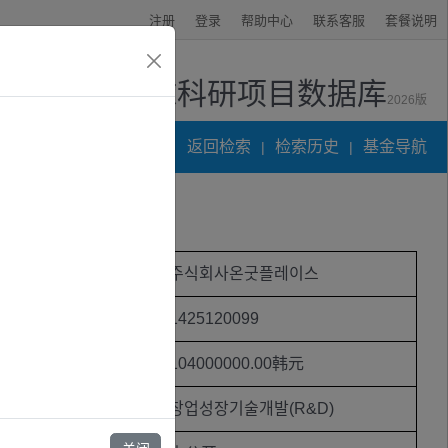
注册
登录
帮助中心
联系客服
套餐说明
全球科研项目数据库
2026版
资讯中心
返回检索
检索历史
基金导航
|
|
项目受资助机构
주식회사온굿플레이스
项目编号
1425120099
受资助金额
104000000.00韩元
基金类别
창업성장기술개발(R&D)