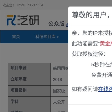
欢迎您！
IP:216.73.217.154
尊敬的用户
公众版
查看说明
亲，您的IP未授
首页
科研项目库
项目指南库
奖项竞
此功能需要“
黄金
获取授权途径：
5秒钟在
项目来源
韩国国家科技基金
免费开
立项年度
2018
如有疑问请
在线
项目级别
国家级
学科
未公开