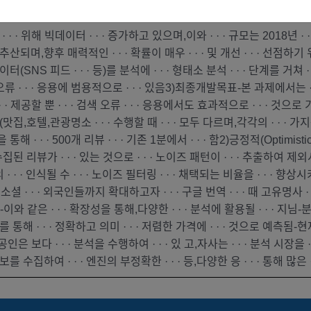
参与者
未公开
 · 위해 빅데이터 · · · 증가하고 있으며,이와 · · · 규모는 2018년 · 
되며,향후 매력적인 · · · 확률이 매우 · · · 및 개선 · · · 선점하기 위해,20
터(SNS 피드 · · · 등)를 분석에 · · · 형태소 분석 · · · 단계를 거쳐 · 
검색 오류 · · · 응용에 범용적으로 · · · 있음3)최종개발목표-본 과제에서는 ·
 · · 제공할 뿐 · · · 검색 오류 · · · 응용에서도 효과적으로 · · · 것으로
(맛집,호텔,관광명소 · · · 수행할 때 · · · 모두 다르며,각각의 · · · 가지
g)을 통해 · · · 500개 리뷰 · · · 기존 1분에서 · · · 함2)긍정적(Optimi
수집된 리뷰가 · · · 있는 것으로 · · · 노이즈 패턴이 · · · 추출하여 제외
· · · 인식될 수 · · · 노이즈 필터링 · · · 채택되는 비율을 · · · 향
셜 · · · 외국인들까지 확대하고자 · · · 구글 번역 · · · 때 고유명사 · 
-이와 같은 · · · 확장성을 통해,다양한 · · · 분석에 활용될 · · · 지님-분
를 통해 · · · 정확하고 의미 · · · 저렴한 가격에 · · · 것으로 예측됨-현재
 소상공인은 보다 · · · 분석을 수행하여 · · · 있 고,자사는 · · · 분석 시장을
보를 수집하여 · · · 엔진의 부정확한 · · · 등,다양한 응 · · · 통해 많은 ·