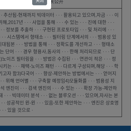
关闭
参与机构
未公开
· · 추산됨-현재까지 빅데이터 · · · 활용되고 있으며,자금 · · · 이
17년 · · · 사업을 통해 · · · 수 있는 · · · 진에 대한 · · ·
· · 정보를 추출하 · · · 구현된 프로토타입 · · · 및 처리에 · · ·
 · · 시스템에서 형태소 · · · 필터링 단계에서의 · · · 범용성 있
 기대됨본 · · · 방법을 통해 · · · 정확도를 개선하고 · · · 형태소
는 단어 · · · 경우 형용사,동사의 · · · 한해 처리되므로 · · · 단
stic)노이즈 필터링을 · · · 방법은 수집된 · · · 연관이 적은 · · · 정
시키는 · · · 채택-노이즈 패턴 · · · 다르게 구성되며,해당 · · · 학
상시키고자 함3)다국어 · · · 향상-제안하는 방법에서는 · · · 얻어지
· · 위해 언어별 · · · 구축할 예정임4)모듈화를 · · · 범용성 지
석 엔진이 · · · 검색 엔진의 · · · 수 있는 · · · 확장 가능-제안하
 · · · 빅데이터 분석 · · · 없는 블루오션 · · · 있으며,자사는 본
 · · · 성공적인 윈-윈 · · · 있음-또한 제안하는 · · · 엔진은 상호명
 · · 있을 것으로 ·