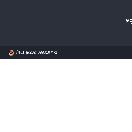
关
沪ICP备2024099018号-1