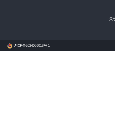
关
沪ICP备2024099018号-1