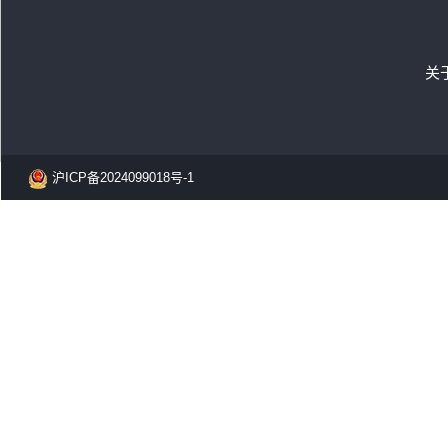
关
沪ICP备2024099018号-1