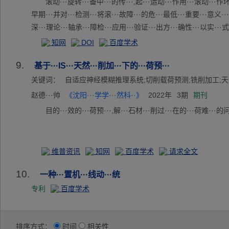
滚动···旋转···备中···的传···,起···运动···作用···滚动···作环
早期···并对···检测···将滚···故障···的危···最低···重要···意义···
深···理论···轴承···障检···应用···验证···出方···确性···以实···式
···针对···题,···一种···度经···分解···分分···动轴···故障···法。·
知网
DOI
百度学术
振动···映了···运行···生的···这种···联特···种重···征,···重要···
9.
弱···息特···用。···通过···移动···技术···化后···能得···的实···,
基于···IS···天然···削加···下的···荷预···
··态主···的滚···早期···测方···用核···移动···法建···统的···动态··
关键词：
自适应神经模糊推理系统;切削载荷预测;铣削加工;
··动轴···故障···能力·
赵德···帅
《沈阳···学学···然科··》
2022年
3期
期刊
目的···效的···荷预···,解···石材···削过···在的···荷难···的问·
维普资讯
知网
百度学术
请求全文
10.
一种···置机···线动···统
专利
百度学术
排序方式：
时间
相关性