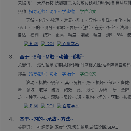
··统的···,L···be···r区···器存···的情···新型···测器···一缺··
关键词：
天然石材;铣削加工;切削载荷预测;神经网络;自适应
·扰鲁···早期···路故···度。···针对···讯带···全分···多主···早期··
张帅
指导老师：沈阳···学 赵德·
学位论文
界,···扰的···事件···误差···了新···触发···测和···间观···然后···
天然···化学···物理···常复···削工···异性···削载···变化···传统
此···定子···故障···表示···。在···下,···主轴···能力···个邻···轴
·该工···下的···测分···验验···要研···包括···在分···神经···法和···
·轴定···早期···路故···中具···的表···电主···系统···障诊···种替·
自适···模糊···统算···更高···精度···削载···精度···到9···8%···使
·测模···究表···振动···征和···要素···为输···的模···精度···其预··
知网
DOI
百度学术
···直接···,论···的智···方法···经济···用价···为解···复杂···件下
3.
基于···E和···M融···动轴···诊断··
关键词：
滚动轴承;初期故障诊断;时序相关性;堆叠降噪自编码
郭磊
指导老师：沈阳···学 石怀·
学位论文
滚动···机械···键部···,其···况复···,极···损坏···保证···备健·
断···领域···取得···统方···的效···此,···滚动···为研···,研···叠降···码网··
1）···种基···AE···滚动···障诊···,通···重构···坏的···获取···被
·练,···果可···方法···SD···异的···类性···2）···有滚···故障···法
知网
DOI
百度学术
··,通···DE···TM···据的···特征···障诊···验结···SD···络提···据
4.
·数量···布置···化提···。（···对现···动轴···诊断···供的···前相··
基于···习的···承故···方法··
承···障,···贝叶···方法···的超···行调···。使···轴承···命周···验证
关键词：
神经网络;深度学习;滚动轴承;故障诊断;SDAE