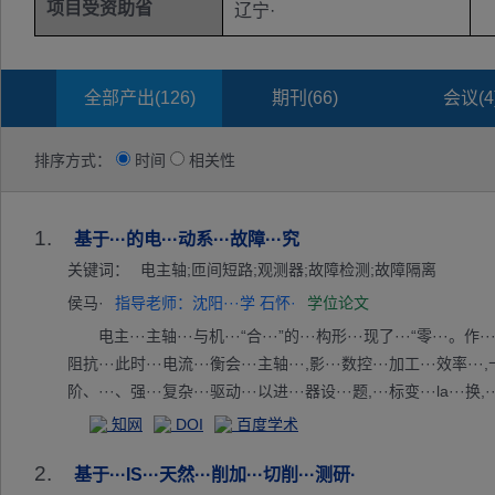
项目受资助省
辽宁·
全部产出(
126
)
期刊(
66
)
会议(
4
排序方式：
时间
相关性
1.
基于···的电···动系···故障···究
关键词：
电主轴;匝间短路;观测器;故障检测;故障隔离
侯马·
指导老师：沈阳···学 石怀·
学位论文
电主···主轴···与机···“合···”的···构形···现了···“零···。作
阻抗···此时···电流···衡会···主轴···,影···数控···加工···效率···,
阶、···、强···复杂···驱动···以进···器设···题,···标变···la···换,
···匝间···障进···描述···期故···三个···本文···是对···级匝···故障·
知网
DOI
百度学术
比···en···ge···器具···的设···度,···其产···差在···程中···好的
2.
测···性。···针对···好实···Lu···er···区间···在电···子绕···匝间·
基于···IS···天然···削加···切削···测研·