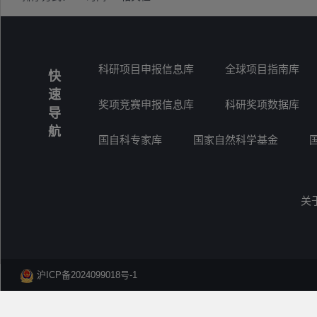
科研项目申报信息库
全球项目指南库
快
速
奖项竞赛申报信息库
科研奖项数据库
导
航
国自科专家库
国家自然科学基金
关
沪ICP备2024099018号-1