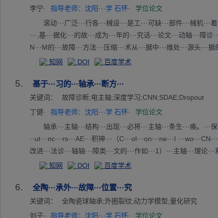
···方法···效识···轴承···类型···滚动···期故···时间···稳定···程度
李宁·
指导老师：沈阳···学 石怀·
学位论文
滚动···广泛···行各···械设···是工···可缺···部件···械机···着
···,基···据化···的故···成为···年的···究话···论文···动轴···障诊·
N···M的···故障···方法···压缩···术从···据中···维处···源头···据的
的提···的能···以使···卷积···络（···NN···特征···为了···络的···果,
知网
DOI
百度学术
叶···ST···与二···神经···2D···）的···故障···型。···据使···窗采··
5.
··的特···能力···达到···%的···果,···的工···样本···集存···衡现·
基于···习的···轴承···断方···
声···的影···相同···,而···DC···2D···对含···特征···明显···精度··
关键词：
故障诊断;电主轴;深度学习;CNN;SDAE;Dropout
···对加···进行···理,···TM···非线···映射···特征···能力···加强···
丁健·
指导老师：沈阳···学 石怀·
学位论文
·后使···ft···对提···进行···类。···出C···DC···SV···TF···DC··
轴承···主轴···结构···出现···必将···主轴···条生···痪。···保电·
··ut···nc···rs···AE···积神···（C···ol···on···ne···l ·
改进···法诊···轴轴···障类···文的···作如···1）···主轴···理论···
故···真信···了 ···E优···类性···比传···网络···AE···准确···结了·
知网
DOI
百度学术
ro···t方···最好···结果···dr···ut···法与···经网···合所···电主·
6.
及···神经···组合···化;···对C···构中···个数···核个···积核···参数···
全陶···承外···故障···位置···究
究对···真结···,该···特征···力以···的故···准确···高于···法。···计
关键词：
全陶瓷球轴承;外圈裂纹;动力学模型;量化研究
刘子·
指导老师：沈阳···学 石怀·
学位论文