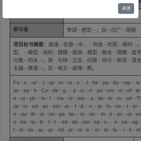
基金类别
青年···金项·
关闭
英文关键词
Hi···sp··· M···ri··· S···dl···yb··· M·
参与者
李颂···德宏···；白···闫广···雨桐·
项目标书摘要
：高速···在旋···中，···到各···的影···障时···。
型、···模型···场的···理模···歇故···模型···融合···理模···度学·
与数···的关···，搭···与特···正反···问题···持与···桥梁···混合·
主轴···障混···，实···电主···故障···断。
Fa···s ···ur··· t···sp···in···ro···s ··· t···he···pa···by···mp··· w··
an···ep···ti···Co···de···g ··· p···ic···ri···an···om···xi···of···te···t
e···ul···yb··· m···l ···me···ni···mo··· a···de···le···in···od···Th·
xp···io···od···an···em···at··· f···d.···s ···je···fo···es··· t···er··
n···au···th···el···on···ps···tw··· m···an··· m···li···an···at···ea·
o···he···te···tt··· f···t ···ed···de···om···sa···n,··· o···ne···ag··
t···di···os···ac···ac···nd···pl···nt···e ···er···te···fa··· i···ll···n