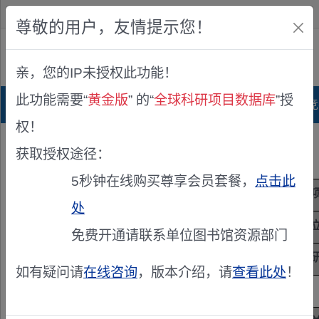
欢迎您！
IP:216.73.217.61
尊敬的用户，友情提示您！
公众版
亲，您的IP未授权此功能！
查看说明
此功能需要“
黄金版
” 的“
全球科研项目数据库
”授
首页
科研项目库
项目指南库
奖项竞
权！
获取授权途径：
5秒钟在线购买尊享会员套餐，
点击此
项目来源
国家···学基···SF··
处
立项年度
2017
免费开通请联系单位图书馆资源部门
项目级别
国家·
如有疑问请
在线咨询
，版本介绍，请
查看此处
！
学科
工程···科学-机械···制造-机械···