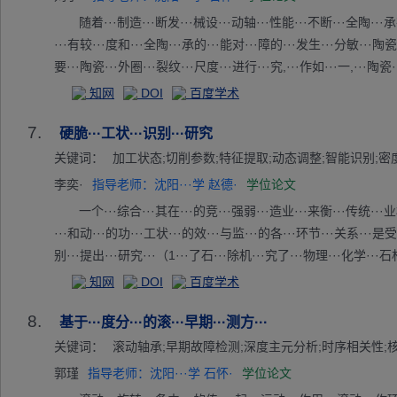
随着···制造···断发···械设···动轴···性能···不断···全陶···承
···有较···度和···全陶···承的···能对···障的···发生···分敏···陶瓷·
要···陶瓷···外圈···裂纹···尺度···进行···究,···作如···一,···陶
·故障···程中···施加···进行···针对···落位···生出···裂纹···计算··
知网
DOI
百度学术
率之···数关···合陶···应变···化推···剥落···圈出···型裂···变刚···
7.
落故···载荷···行分···虑外···位置···复合···的产···,基···材料···
硬脆···工状···识别···研究
型···故障···模型···故障···化研···过实···与剥···出现···裂纹···型裂
关键词：
加工状态;切削参数;特征提取;动态调整;智能识别;密
模···虑故···信号···传导···的振···,构···衰减···建立···球轴···位置
李奕·
指导老师：沈阳···学 赵德·
学位论文
性。···力学···方法···瓷球···圈剥···处衍···的尺···置进···研究···
一个···综合···其在···的竞···强弱···造业···来衡···传统···业
···和动···的功···工状···的效···与监···的各···环节···关系···是受·
别···提出···研究···（1···了石···除机···究了···物理···化学···石
材···质性···切削···波动···削力···够作···参数···整的···供理···。
知网
DOI
百度学术
·号和···号的···态的···别提···论依···3）···削过···切削···别,···
8.
·及电···学习···通过···荷以···信号···做出···实现···状态···识别···
基于···度分···的滚···早期···测方···
··判断···了加···与加···,为···工参···能优···了理···,为···造未···
关键词：
滚动轴承;早期故障检测;深度主元分析;时序相关性;
郭瑾
指导老师：沈阳···学 石怀·
学位论文