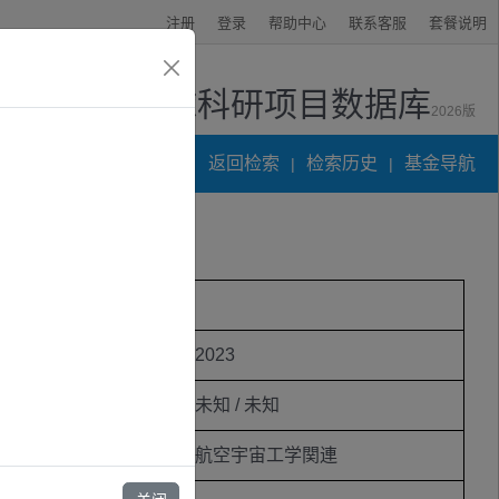
注册
登录
帮助中心
联系客服
套餐说明
全球科研项目数据库
2026版
资讯中心
返回检索
检索历史
基金导航
|
|
る大気擾乱補正
立项年度
2023
研究期限
未知 / 未知
学科
航空宇宙工学関連