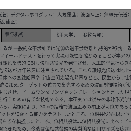
基金类别
若手研究
伝送；デジタルホログラム；大気擾乱；波面補正；無線光伝送
擾乱補正；
参与机构
北里大学，一般教育部；
するが,一般的な干渉計では光源の過干渉距離と,標的が移動す
,フィールドテストを行って実現可能性を確かめることが本来
離離れた標的に対し位相共役光を発生させ、人工的空気揺らぎ
光伝送が近年急速に注目されている。これら無線光伝送は地上
翔体への無線給電や,宇宙空間太陽光発電などと、民生から宇
追跡に加え,ターゲットの位置で集光するための波面制御技術が
生じさせ、ビームワンダリングやシンチレーションと言った現
を行うための有望な技術である。本研究では従来の非線形光学
いる。実験により、30mの距離で波面歪みの補正が可能である
ーゲットを追跡する能力をテストしたところ、位相共役光はわずか
揺らぎを模擬したところ、位相共役は非位相共役光に比べてビ
認できたため、今後は位相共役鏡の実質的な開口サイズを広げ