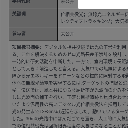
学科代码
未公开
关键词
位相共役光；無線光エネルギー
レクティブトラッキング；大気
参与者
未公开
项目标书摘要
：デジタル位相共役鏡では光の干渉を利用
る。これを解決するためのゼロ光路長差干渉計を設計し
一時的に研究活動を中断した。一方で、室内環境で長距
として大きく前進したと言える。大気中での無線による
隔から光エネルギーをドローンなどの標的に照射する飛
体への無線光給電を実現するには,ターゲットの捕捉と
ギー伝送では、風と共にゆらぐ屈折率が光波面の歪みを
しに光波面の補正を行い、正確な目標追跡と焦点合わせ
いたより汎用性の高いデジタル光位相共役法を採用して
光の発生まで12±3msの遅延を示した。動いているタ
した。30mの光路中にはんだごてを置き、人工的に大気
での位相共役光は回折限界程度の大きさになることが確