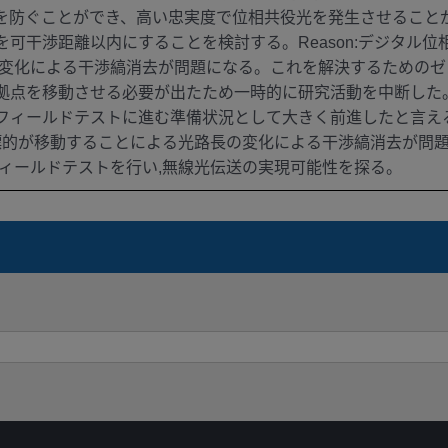
を防ぐことができ、高い忠実度で位相共役光を発生させること
可干渉距離以内にすることを検討する。Reason:デジタル位
の変化による干渉縞消去が問題になる。これを解決するためのゼ
拠点を移動させる必要が出たため一時的に研究活動を中断した
テストに進む準備状況として大きく前進したと言える。Outline 
,標的が移動することによる光路長の変化による干渉縞消去が問
ィールドテストを行い,無線光伝送の実現可能性を探る。