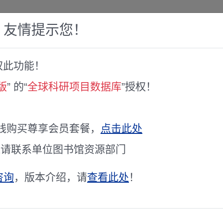
，友情提示您！
权此功能！
赛库
人才专家库
全球文献服务
科研工具
版
” 的“
全球科研项目数据库
”授权！
ギー伝送に向けたデジタル位相共役光によ
线购买尊享会员套餐，
点击此处
通请联系单位图书馆资源部门
项目受资助机构
北里大学
咨询
，版本介绍，请
查看此处
！
项目编号
23K13497
受资助金额
4680000.00日元