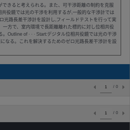
ができると考えられる。また、可干渉距離の制約を克服
相共役鏡では光の干渉を利用するが,一般的な干渉計では
ロ光路長差干渉計を設計し,フィールドテストを行って実
。一方で、室内環境で長距離離れた標的に対し位相共役
of · · · Start:デジタル位相共役鏡では光の干渉
題になる。これを解決するためのゼロ光路長差干渉計を設
/
0
/
0