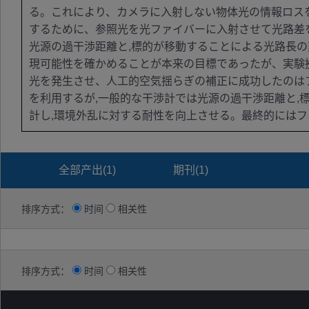
る。これにより、カメラに入射しない物体光の情報ロス
するために、参照光を光ファイバーに入射させて光路差を
光源の過干渉距離と,標的が移動することによる光路長
現可能性を確かめることが本来の目標であったが、実験
光を発生させ、人工的空気揺らぎの補正に成功したのはフィールド
を利用するが,一般的な干渉計では光源の過干渉距離と
計し,環境外乱に対する耐性を向上させる。最終的にはフ
全部产出(
1
)
期刊(
1
)
排序方式：
时间
相关性
排序方式：
时间
相关性