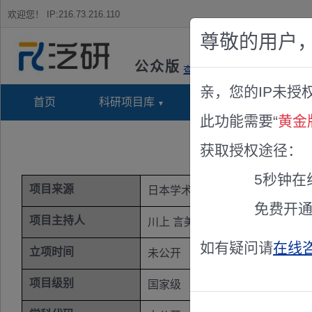
欢迎您！
IP:216.73.216.110
尊敬的用户
公众版
查看说明
亲，您的IP未授
首页
科研项目库
项目指南库
奖项竞
此功能需要“
黄金
無線光エネル
获取授权途径：
5秒钟在
项目来源
日本学术振兴会基金(JSPS)
免费开
项目主持人
川上 言美
如有疑问请
在线
立项时间
未公开
项目级别
国家级