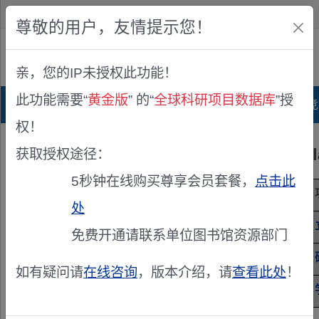
欢迎您！
IP:216.73.217.11
尊敬的用户，友情提示您！
公众版
亲，您的IP未授权此功能！
查看说明
此功能需要“
黄金版
” 的“
全球科研项目数据库
”授
首页
科研项目库
项目指南库
奖项竞
权！
Molekula
获取授权途径：
5秒钟在线购买尊享会员套餐，
点击此
项目来源
德国科学基金(DFG)
处
项目编号
5484824
免费开通请联系单位图书馆资源部门
项目级别
国家级
如有疑问请
在线咨询
，版本介绍，请
查看此处
！
学科
未公开