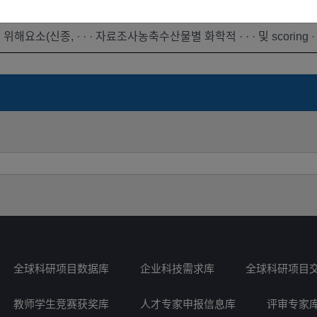
参与者
参与
未公开
위해요소(신종, · · · 자료조사농축수산물별 화학적 · · · 및 scoring · 
全球科研项目数据库
企业科技需求库
全球科研项目
教师学生竞赛获奖库
人才专家申报信息库
评审专家