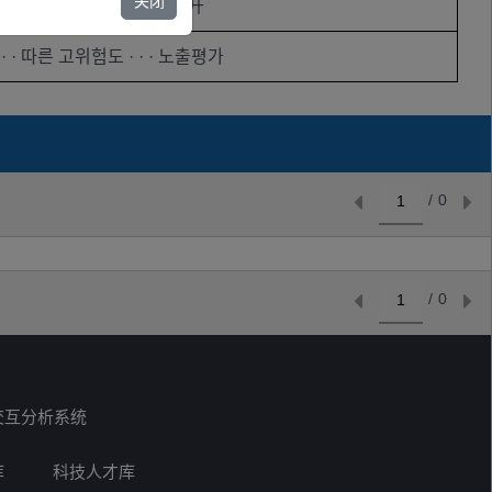
关闭
机构
未公开
· · 따른 고위험도 · · · 노출평가
/
0
/
0
交互分析系统
库
科技人才库