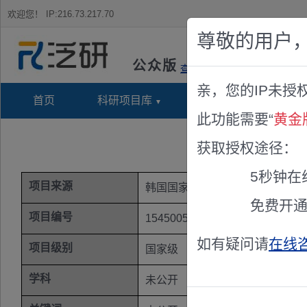
欢迎您！
IP:216.73.217.70
尊敬的用户
公众版
查看说明
亲，您的IP未授
首页
科研项目库
项目指南库
奖项竞
此功能需要“
黄金
获取授权途径：
5秒钟在
项目来源
韩国国家科技基金
免费开
项目编号
1545005055
如有疑问请
在线
项目级别
国家级
学科
未公开