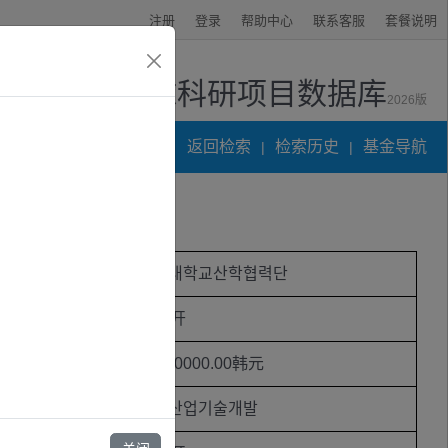
注册
登录
帮助中心
联系客服
套餐说明
全球科研项目数据库
2026版
资讯中心
返回检索
检索历史
基金导航
|
|
受资助机构
호서대학교산학협력단
时间
未公开
助金额
62000000.00韩元
类别
생명산업기술개발