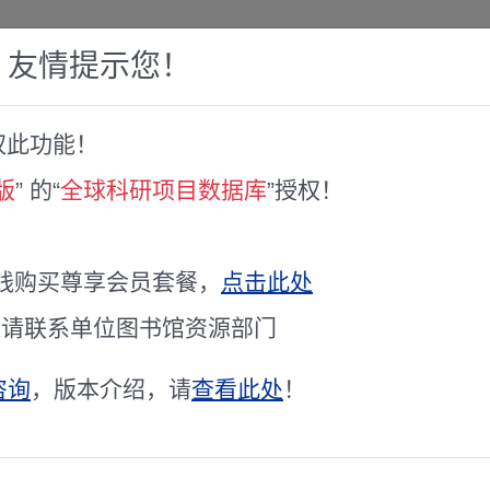
，友情提示您！
权此功能！
赛库
人才专家库
全球文献服务
科研工具
版
” 的“
全球科研项目数据库
”授权！
한국인에 적합한 · · · 시스템 확립 · · ·
线购买尊享会员套餐，
点击此处
项目主持人
项目
장희라
通请联系单位图书馆资源部门
立项年度
立项
2012
咨询
，版本介绍，请
查看此处
！
研究期限
受资
未知 / 未知
学科代码
基金
未公开