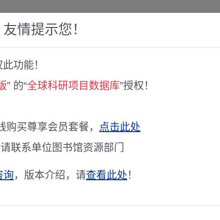
，友情提示您！
权此功能！
赛库
人才专家库
全球文献服务
科研工具
版
” 的“
全球科研项目数据库
”授权！
3D계측장비를 이용한 · ·
线购买尊享会员套餐，
点击此处
项目主持人
정낙은
通请联系单位图书馆资源部门
立项时间
未公开
咨询
，版本介绍，请
查看此处
！
研究期限
未知 / 未知
学科代码
未公开