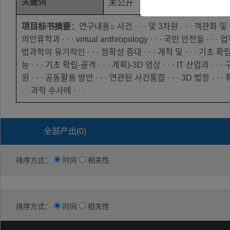
关键词
未公开
项目标书摘要
：연구내용○ 사건 · · · 및 3차원 · · · 객관화 및 · 
의인류학과 · · · virtual anthropology · · · 국민 안전을 ·
법과학의 유기적인 · · · 정확성 증대 · · · 개척 및 · · · 기초 확립-mi
능 · · · 기초 확립-골격 · · · 계획)-3D 영상 · · · IT 산업과 ·
원 · · · 공동활용 방안 · · · 연관된 사건통합 · · · 3D 법정 · ·
· · 과학 수사에 · · ·
全部产出(
0
)
排序方式：
时间
相关性
排序方式：
时间
相关性