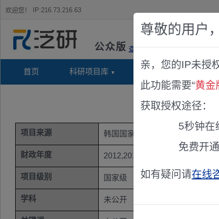
欢迎您！
IP:216.73.216.63
尊敬的用户
公众版
查看说明
亲，您的IP未授
首页
科研项目库
项目指南库
奖项竞
此功能需要“
黄金
获取授权途径：
5秒钟在
项目来源
韩国国家科技基金
免费开
财政年度
2012,2011,2010
如有疑问请
在线
项目级别
国家级
学科
未公开