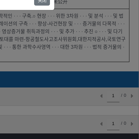
关闭
参与机构
未公开
 · · · 구축.○ 현장 · · · 위한 3차원 · · · 및 분석 · · · 및 법
 · 레이션의 구측 · · · 향상-사건현장 및 · · · 증거물의 다목적 · · ·
 · 영상증거물 취득과정의 · · · 및 추가 · · · 추진 ○ · · · 및 다기
 · · 3D 영상 · · · 토대를 마련-항공철도사고조사위원회,대한지적공사,국토연구
 및 · · · 통한 과학수사영역 · · · 대한 3차원 · · · 법적 증거물의 ·
/
0
/
0