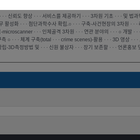
参与者
未公开
· · 신뢰도 향상 · · · 서비스를 제공하기 · · · 3차원 기초 · · · 및 법과학적인
 · · 업무 활성화 · · · 첨단과학수사 확립.○ · · · 구축-사건현장의 3차원 · ·
croscanner · · · 인체골격 3차원 · · · 연관 분야의 · · · ○ 개발 · ·
 · · 구측 ○ · · · 체계 구축(total · · · crime scenes)-활용 ·
 · 확립-3D측정방법 및 · · · 신원 불상자 · · · 장기 보존할 · · · 언론홍보