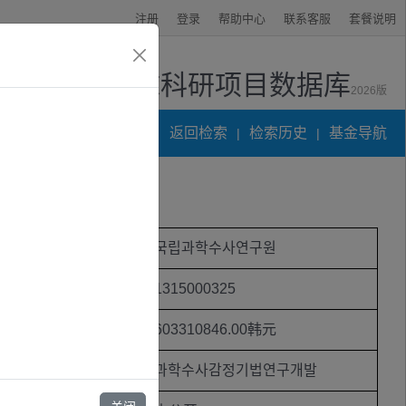
注册
登录
帮助中心
联系客服
套餐说明
全球科研项目数据库
2026版
资讯中心
返回检索
检索历史
基金导航
|
|
项目受资助机构
국립과학수사연구원
项目编号
1315000325
受资助金额
603310846.00韩元
基金类别
과학수사감정기법연구개발