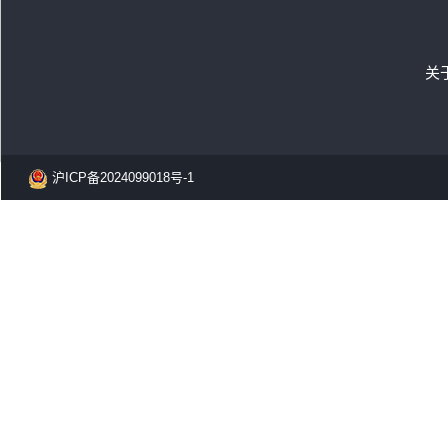
关
沪ICP备2024099018号-1