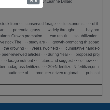
关闭
参与者
Dr.Leanne Dillard
k from · · · conserved forage · · · to economic · · · of th
rant · · · perennial grass · · · widely throughout · · · hay pro
inoculants.Growth promotion · · · can result · · · solubilization
r livestock.The · · · study are · · · growth-promoting rhizobac
 · · · the growing · · · years.Two field · · · cumulative,hands-o
 · peer-reviewed articles · · · during Year · · · proposed proj
· · forage nutrient · · · future,and suggest · · · of new · · ·
’bermudagrass fertilized · · · 20+N-fertilizer,N-fertilizer,or n
d · · · audience of · · · producer-driven regional · · · publicat