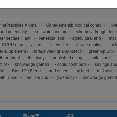
关键词
未公开
ctices:Animal · · · Management:biological control · · · livestoc
n,and potentially · · · soil,water,and air · · · extremely drought-tole
 · per hectare.Plant · · · beneficial soil · · · agricultural and · · · 
 PGPR may · · · as an · · · N fertilizer · · · forage quality · · · fo
tilizer supplement · · · forage yield,quality,insect · · · green-up will
throughout · · · the study · · · published using · · · outlets and · ·
 of · · · knowledge gained · · · could contribute · · · savings and · 
y · · · Blend 20,Blend · · · and either · · · by beef · · · in‘Russell
· with Blend · · · fertilizer and · · · grazed by · · · knowledge gaine
)
图书专著(
1
)
报告(
1
)