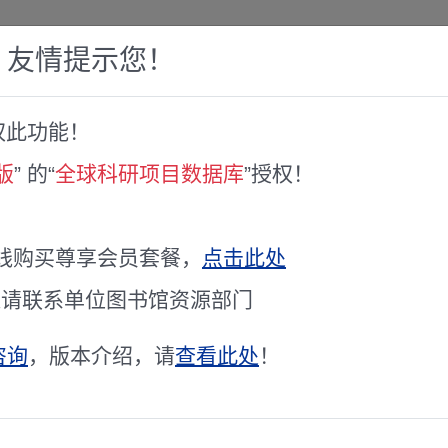
，友情提示您！
权此功能！
赛库
人才专家库
全球文献服务
科研工具
版
” 的“
全球科研项目数据库
”授权！
iofertilization of · · · sustainable forage
线购买尊享会员套餐，
点击此处
ARE)
通请联系单位图书馆资源部门
立项年度
2019
咨询
，版本介绍，请
查看此处
！
项目级别
国家级
学科
未公开