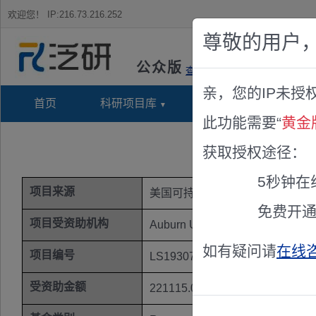
欢迎您！
IP:216.73.216.252
尊敬的用户
公众版
查看说明
亲，您的IP未授
首页
科研项目库
项目指南库
奖项竞
此功能需要“
黄金
B
获取授权途径：
5秒钟在
项目来源
美国可持续农业研究和教育基金(S
免费开
项目受资助机构
Auburn University
如有疑问请
在线
项目编号
LS19307
受资助金额
221115.00美元