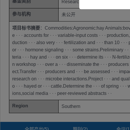
基金类别
Research and ·
参与机构
未公开
项目标书摘要
：Commodities:Agronomic:hay Animals:bovinePra
e · · · accounts for · · · variable-input costs · · · productio
duction · · · also very · · · fertilization and · · · than 10 · ·
or · · · hormone signaling · · · some strains.Preliminary · · ·
teria · · · hay and · · · on six · · · determine its · · · N-fer
n workshop · · · over a · · · disseminate the · · · producers 
ect.Transfer · · · producers and · · · be assessed · · · impact
research on · · · microbe interactions.Project · · · and qualit
o · · · hayed or · · · cattle.Determine the · · · of spring · · 
ions,social media · · · peer-reviewed abstracts · ·
Region
Southern
全部产出(
5
)
期刊(
2
)
会议(
1