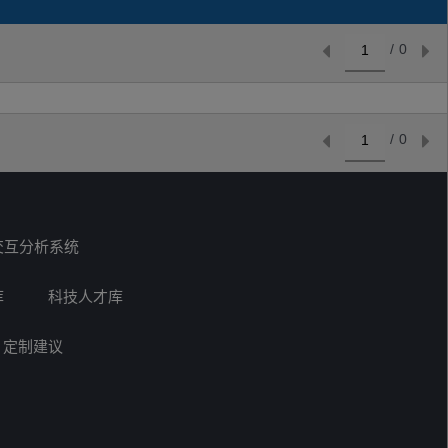
/
0
/
0
交互分析系统
库
科技人才库
定制建议