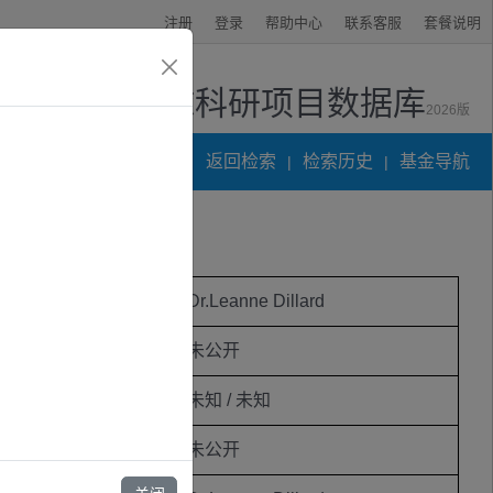
注册
登录
帮助中心
联系客服
套餐说明
全球科研项目数据库
2026版
资讯中心
返回检索
检索历史
基金导航
|
|
 ·
项目主持人
Dr.Leanne Dillard
立项时间
未公开
研究期限
未知 / 未知
学科代码
未公开