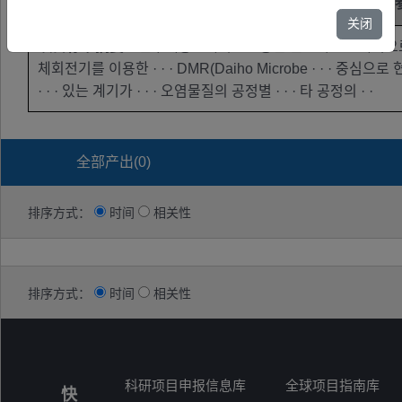
关键词
未公开
关闭
项目标书摘要
：연구내용○ 제거 · · · 공간 분포와 · · · 해석으로
체회전기를 이용한 · · · DMR(Daiho Microbe · · · 중심으
· · · 있는 계기가 · · · 오염물질의 공정별 · · · 타 공정의 · ·
全部产出(
0
)
排序方式：
时间
相关性
排序方式：
时间
相关性
科研项目申报信息库
全球项目指南库
快