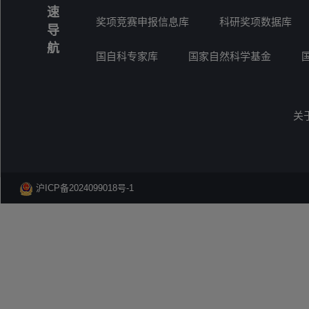
速
奖项竞赛申报信息库
科研奖项数据库
导
航
国自科专家库
国家自然科学基金
关
沪ICP备2024099018号-1