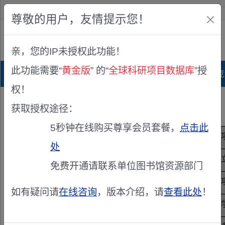
欢迎您！
IP:216.73.216.254
尊敬的用户，友情提示您！
公众版
亲，您的IP未授权此功能！
查看说明
此功能需要“
黄金版
” 的“
全球科研项目数据库
”授
首页
科研项目库
项目指南库
奖项竞
权！
获取授权途径：
5秒钟在线购买尊享会员套餐，
点击此
项目来源
韩国国家科技基金
处
项目编号
1420013225
免费开通请联系单位图书馆资源部门
研究期限
未知 / 未知
如有疑问请
在线咨询
，版本介绍，请
查看此处
！
学科
未公开