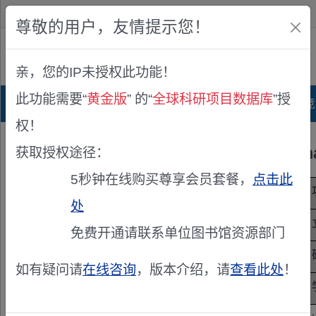
欢迎您！
IP:216.73.217.8
尊敬的用户，友情提示您！
公众版
亲，您的IP未授权此功能！
查看说明
此功能需要“
黄金版
” 的“
全球科研项目数据库
”授
首页
科研项目库
项目指南库
奖项竞
权！
RNA-Chromat
获取授权途径：
5秒钟在线购买尊享会员套餐，
点击此
项目来源
韩国国家研究基金(NRF)
处
立项年度
2021
免费开通请联系单位图书馆资源部门
项目级别
国家级
如有疑问请
在线咨询
，版本介绍，请
查看此处
！
学科
생명과학