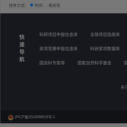
排序方式：
时间
相关性
科研项目申报信息库
全球项目指南库
快
速
奖项竞赛申报信息库
科研奖项数据库
导
航
国自科专家库
国家自然科学基金
关
沪ICP备2024099018号-1