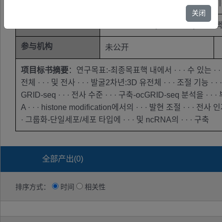
基金类别
이공분야기초연구사업-기본연구-
关闭
关键词
3D 유전체구조；전사허브；리보핵산-
参与机构
未公开
项目标书摘要
：연구목표:-최종목표핵 내에서 · · · 수 있는 · · · 개
전체 · · · 및 전사 · · · 발굴2차년:3D 유전체 · · · 조절 기능 ·
GRID-seq · · · 전사 수준 · · · 구축-ocGRID-seq 분석을 · ·
A · · · histone modification에서의 · · · 발현 조절 · · · 
· 그룹화-단일세포/세포 타입에 · · · 및 ncRNA의 · · · 구축
全部产出(
0
)
排序方式：
时间
相关性