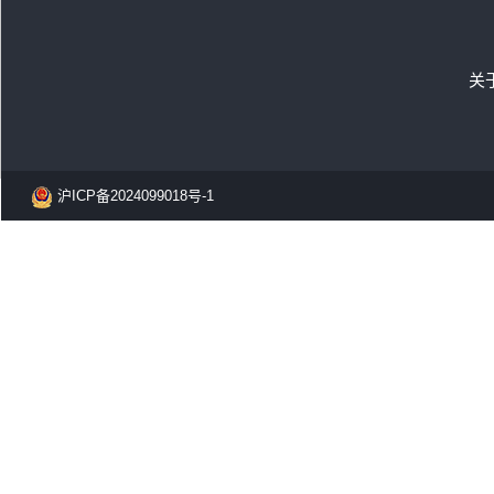
关
沪ICP备2024099018号-1