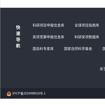
科研项目申报信息库
全球项目指南库
快
速
奖项竞赛申报信息库
科研奖项数据库
导
航
国自科专家库
国家自然科学基金
关
沪ICP备2024099018号-1