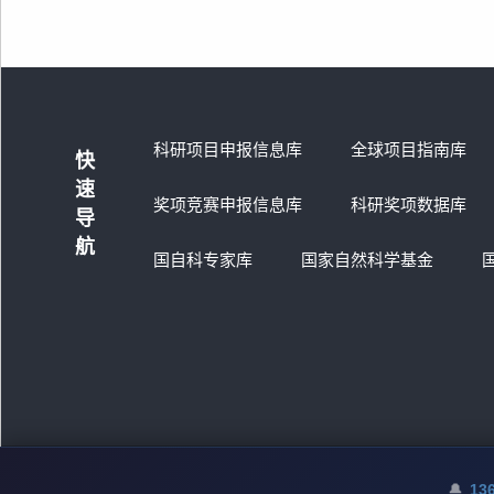
科研项目申报信息库
全球项目指南库
快
速
奖项竞赛申报信息库
科研奖项数据库
导
航
国自科专家库
国家自然科学基金
🔔
沪ICP备2024099018号-1
🔔
136