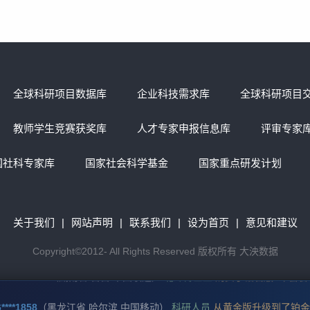
全球科研项目数据库
企业科技需求库
全球科研项目
教师学生竞赛获奖库
人才专家申报信息库
评审专家
国社科专家库
国家社会科学基金
国家重点研发计划
关于我们
|
网站声明
|
联系我们
|
设为首页
|
意见和建议
Copyright©2012- All
Rights
Reserved 版权所有 大泱数据
176****8990
（
湖南省 吉首 中国联通
）
北邮博士生
购买了钻石版1年套餐
****1858
（
黑龙江省 哈尔滨 中国移动
）
科研人员
从黄金版升级到了铂金